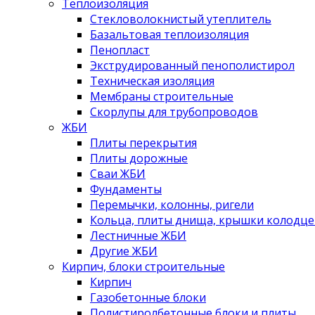
Теплоизоляция
Стекловолокнистый утеплитель
Базальтовая теплоизоляция
Пенопласт
Экструдированный пенополистирол
Техническая изоляция
Мембраны строительные
Скорлупы для трубопроводов
ЖБИ
Плиты перекрытия
Плиты дорожные
Сваи ЖБИ
Фундаменты
Перемычки, колонны, ригели
Кольца, плиты днища, крышки колодце
Лестничные ЖБИ
Другие ЖБИ
Кирпич, блоки строительные
Кирпич
Газобетонные блоки
Полистиролбетонные блоки и плиты