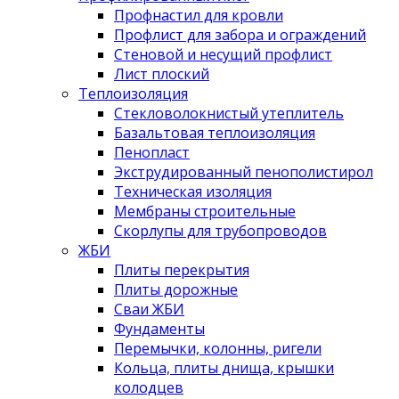
Профнастил для кровли
Профлист для забора и ограждений
Стеновой и несущий профлист
Лист плоский
Теплоизоляция
Стекловолокнистый утеплитель
Базальтовая теплоизоляция
Пенопласт
Экструдированный пенополистирол
Техническая изоляция
Мембраны строительные
Скорлупы для трубопроводов
ЖБИ
Плиты перекрытия
Плиты дорожные
Сваи ЖБИ
Фундаменты
Перемычки, колонны, ригели
Кольца, плиты днища, крышки
колодцев