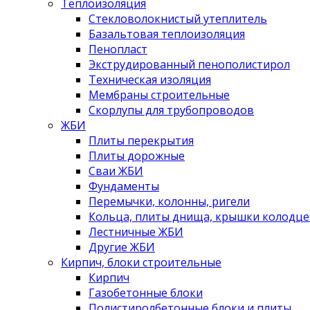
Теплоизоляция
Стекловолокнистый утеплитель
Базальтовая теплоизоляция
Пенопласт
Экструдированный пенополистирол
Техническая изоляция
Мембраны строительные
Скорлупы для трубопроводов
ЖБИ
Плиты перекрытия
Плиты дорожные
Сваи ЖБИ
Фундаменты
Перемычки, колонны, ригели
Кольца, плиты днища, крышки колодце
Лестничные ЖБИ
Другие ЖБИ
Кирпич, блоки строительные
Кирпич
Газобетонные блоки
Полистиролбетонные блоки и плиты