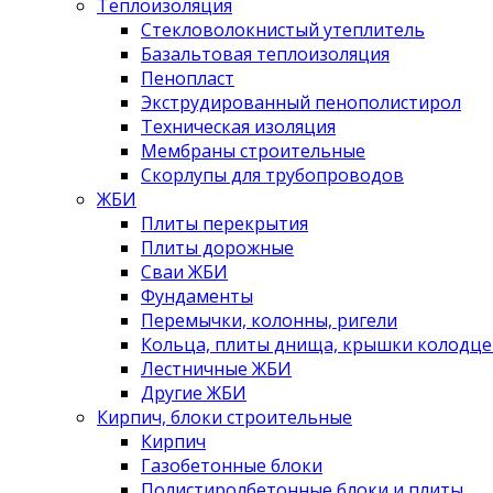
Теплоизоляция
Стекловолокнистый утеплитель
Базальтовая теплоизоляция
Пенопласт
Экструдированный пенополистирол
Техническая изоляция
Мембраны строительные
Скорлупы для трубопроводов
ЖБИ
Плиты перекрытия
Плиты дорожные
Сваи ЖБИ
Фундаменты
Перемычки, колонны, ригели
Кольца, плиты днища, крышки колодце
Лестничные ЖБИ
Другие ЖБИ
Кирпич, блоки строительные
Кирпич
Газобетонные блоки
Полистиролбетонные блоки и плиты