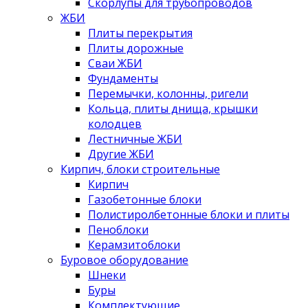
Скорлупы для трубопроводов
ЖБИ
Плиты перекрытия
Плиты дорожные
Сваи ЖБИ
Фундаменты
Перемычки, колонны, ригели
Кольца, плиты днища, крышки
колодцев
Лестничные ЖБИ
Другие ЖБИ
Кирпич, блоки строительные
Кирпич
Газобетонные блоки
Полистиролбетонные блоки и плиты
Пеноблоки
Керамзитоблоки
Буровое оборудование
Шнеки
Буры
Комплектующие