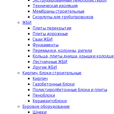
Экструдированный пенополистирол
Техническая изоляция
Мембраны строительные
Скорлупы для трубопроводов
ЖБИ
Плиты перекрытия
Плиты дорожные
Сваи ЖБИ
Фундаменты
Перемычки, колонны, ригели
Кольца, плиты днища, крышки колодце
Лестничные ЖБИ
Другие ЖБИ
Кирпич, блоки строительные
Кирпич
Газобетонные блоки
Полистиролбетонные блоки и плиты
Пеноблоки
Керамзитоблоки
Буровое оборудование
Шнеки