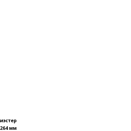
иэстер
264 мм