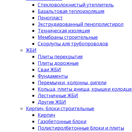
Стекловолокнистый утеплитель
Базальтовая теплоизоляция
Пенопласт
Экструдированный пенополистирол
Техническая изоляция
Мембраны строительные
Скорлупы для трубопроводов
ЖБИ
Плиты перекрытия
Плиты дорожные
Сваи ЖБИ
Фундаменты
Перемычки, колонны, ригели
Кольца, плиты днища, крышки колодце
Лестничные ЖБИ
Другие ЖБИ
Кирпич, блоки строительные
Кирпич
Газобетонные блоки
Полистиролбетонные блоки и плиты