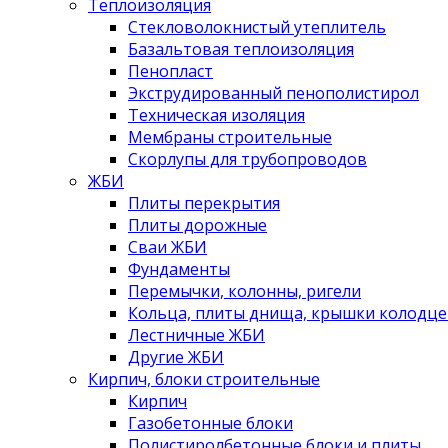
Теплоизоляция
Стекловолокнистый утеплитель
Базальтовая теплоизоляция
Пенопласт
Экструдированный пенополистирол
Техническая изоляция
Мембраны строительные
Скорлупы для трубопроводов
ЖБИ
Плиты перекрытия
Плиты дорожные
Сваи ЖБИ
Фундаменты
Перемычки, колонны, ригели
Кольца, плиты днища, крышки колодце
Лестничные ЖБИ
Другие ЖБИ
Кирпич, блоки строительные
Кирпич
Газобетонные блоки
Полистиролбетонные блоки и плиты