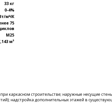
33 кг
0-4%
 Вт/мЧК
енее 75
циклов
М25
,143 м³
ри каркасном строительстве; наружные несущие стены
тий); надстройка дополнительных этажей в существующ