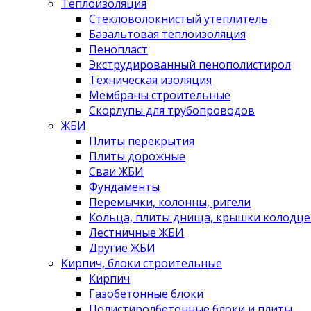
Теплоизоляция
Стекловолокнистый утеплитель
Базальтовая теплоизоляция
Пенопласт
Экструдированный пенополистирол
Техническая изоляция
Мембраны строительные
Скорлупы для трубопроводов
ЖБИ
Плиты перекрытия
Плиты дорожные
Сваи ЖБИ
Фундаменты
Перемычки, колонны, ригели
Кольца, плиты днища, крышки колодце
Лестничные ЖБИ
Другие ЖБИ
Кирпич, блоки строительные
Кирпич
Газобетонные блоки
Полистиролбетонные блоки и плиты