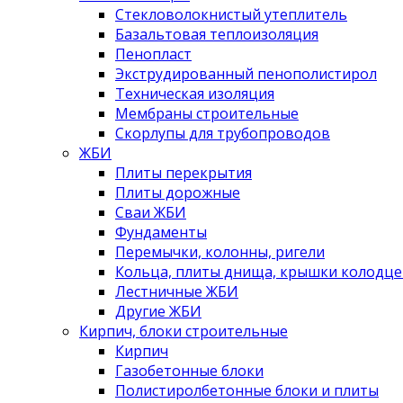
Стекловолокнистый утеплитель
Базальтовая теплоизоляция
Пенопласт
Экструдированный пенополистирол
Техническая изоляция
Мембраны строительные
Скорлупы для трубопроводов
ЖБИ
Плиты перекрытия
Плиты дорожные
Сваи ЖБИ
Фундаменты
Перемычки, колонны, ригели
Кольца, плиты днища, крышки колодце
Лестничные ЖБИ
Другие ЖБИ
Кирпич, блоки строительные
Кирпич
Газобетонные блоки
Полистиролбетонные блоки и плиты