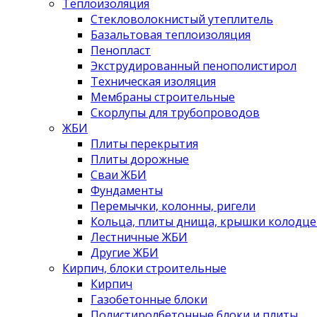
Теплоизоляция
Стекловолокнистый утеплитель
Базальтовая теплоизоляция
Пенопласт
Экструдированный пенополистирол
Техническая изоляция
Мембраны строительные
Скорлупы для трубопроводов
ЖБИ
Плиты перекрытия
Плиты дорожные
Сваи ЖБИ
Фундаменты
Перемычки, колонны, ригели
Кольца, плиты днища, крышки колодце
Лестничные ЖБИ
Другие ЖБИ
Кирпич, блоки строительные
Кирпич
Газобетонные блоки
Полистиролбетонные блоки и плиты