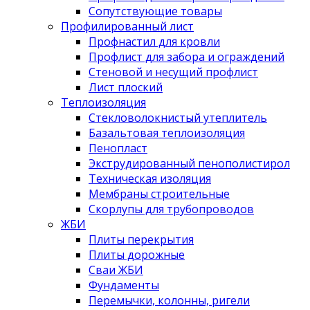
Сопутствующие товары
Профилированный лист
Профнастил для кровли
Профлист для забора и ограждений
Стеновой и несущий профлист
Лист плоский
Теплоизоляция
Стекловолокнистый утеплитель
Базальтовая теплоизоляция
Пенопласт
Экструдированный пенополистирол
Техническая изоляция
Мембраны строительные
Скорлупы для трубопроводов
ЖБИ
Плиты перекрытия
Плиты дорожные
Сваи ЖБИ
Фундаменты
Перемычки, колонны, ригели