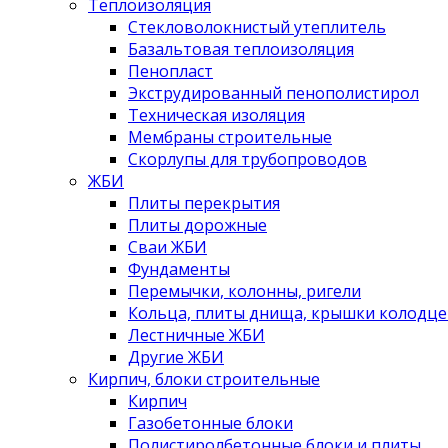
Теплоизоляция
Стекловолокнистый утеплитель
Базальтовая теплоизоляция
Пенопласт
Экструдированный пенополистирол
Техническая изоляция
Мембраны строительные
Скорлупы для трубопроводов
ЖБИ
Плиты перекрытия
Плиты дорожные
Сваи ЖБИ
Фундаменты
Перемычки, колонны, ригели
Кольца, плиты днища, крышки колодце
Лестничные ЖБИ
Другие ЖБИ
Кирпич, блоки строительные
Кирпич
Газобетонные блоки
Полистиролбетонные блоки и плиты