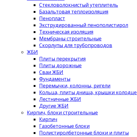
Стекловолокнистый утеплитель
Базальтовая теплоизоляция
Пенопласт
Экструдированный пенополистирол
Техническая изоляция
Мембраны строительные
Скорлупы для трубопроводов
ЖБИ
Плиты перекрытия
Плиты дорожные
Сваи ЖБИ
Фундаменты
Перемычки, колонны, ригели
Кольца, плиты днища, крышки колодце
Лестничные ЖБИ
Другие ЖБИ
Кирпич, блоки строительные
Кирпич
Газобетонные блоки
Полистиролбетонные блоки и плиты