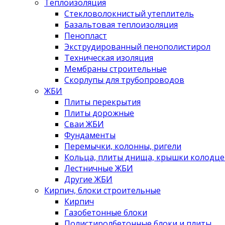
Теплоизоляция
Стекловолокнистый утеплитель
Базальтовая теплоизоляция
Пенопласт
Экструдированный пенополистирол
Техническая изоляция
Мембраны строительные
Скорлупы для трубопроводов
ЖБИ
Плиты перекрытия
Плиты дорожные
Сваи ЖБИ
Фундаменты
Перемычки, колонны, ригели
Кольца, плиты днища, крышки колодце
Лестничные ЖБИ
Другие ЖБИ
Кирпич, блоки строительные
Кирпич
Газобетонные блоки
Полистиролбетонные блоки и плиты