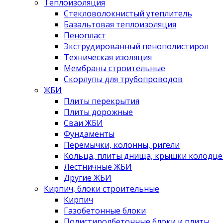
Теплоизоляция
Стекловолокнистый утеплитель
Базальтовая теплоизоляция
Пенопласт
Экструдированный пенополистирол
Техническая изоляция
Мембраны строительные
Скорлупы для трубопроводов
ЖБИ
Плиты перекрытия
Плиты дорожные
Сваи ЖБИ
Фундаменты
Перемычки, колонны, ригели
Кольца, плиты днища, крышки колодце
Лестничные ЖБИ
Другие ЖБИ
Кирпич, блоки строительные
Кирпич
Газобетонные блоки
Полистиролбетонные блоки и плиты