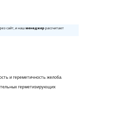
рез сайт, и наш
менеджер
рассчитает
ость и гереметичность желоба.
нительных герметизирующих