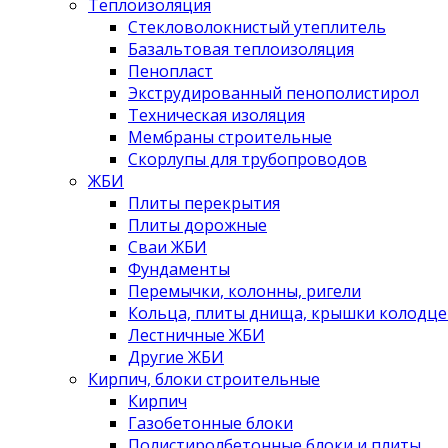
Теплоизоляция
Стекловолокнистый утеплитель
Базальтовая теплоизоляция
Пенопласт
Экструдированный пенополистирол
Техническая изоляция
Мембраны строительные
Скорлупы для трубопроводов
ЖБИ
Плиты перекрытия
Плиты дорожные
Сваи ЖБИ
Фундаменты
Перемычки, колонны, ригели
Кольца, плиты днища, крышки колодце
Лестничные ЖБИ
Другие ЖБИ
Кирпич, блоки строительные
Кирпич
Газобетонные блоки
Полистиролбетонные блоки и плиты