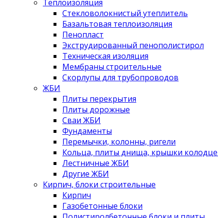
Теплоизоляция
Стекловолокнистый утеплитель
Базальтовая теплоизоляция
Пенопласт
Экструдированный пенополистирол
Техническая изоляция
Мембраны строительные
Скорлупы для трубопроводов
ЖБИ
Плиты перекрытия
Плиты дорожные
Сваи ЖБИ
Фундаменты
Перемычки, колонны, ригели
Кольца, плиты днища, крышки колодце
Лестничные ЖБИ
Другие ЖБИ
Кирпич, блоки строительные
Кирпич
Газобетонные блоки
Полистиролбетонные блоки и плиты