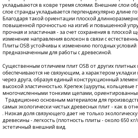
укладываются в ковре тремя слоями. Внешние слои о
слое странды укладывается перпендикулярно длине го
Благодаря такой ориентации плоской длинноразмерн
повышенной прочностью на изгиб и повышенной упруго
прочная и эластичная - за счет сохранения в плоской 
изменение направления волокон в связи с естественн
Плиты OSB устойчивы к изменению погодных условий (
предназначенным для работы с древесиной.
Существенным отличием плит OSB от других плитных м
обеспечиваются не связующим, а характером укладки 
через друга, образуя единый конструкционный элемен
высокой эластичностью. Крепеж (шурупы, кольцевые г
многочисленными тонкими щепами, ориентированными
Традиционно основным материалом для производства п
самых экологически чистых древесных плит - как в о
. Низкая доля связующего дает не только экологическ
древесины - легкость (плотность плиты - около 650 к
эстетичный внешний вид.