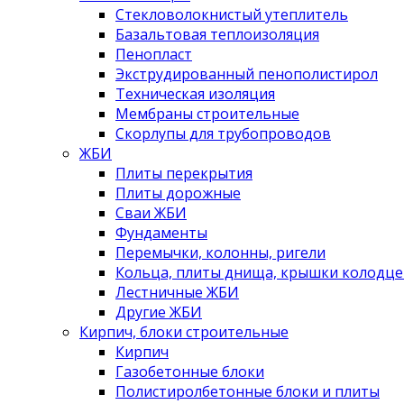
Стекловолокнистый утеплитель
Базальтовая теплоизоляция
Пенопласт
Экструдированный пенополистирол
Техническая изоляция
Мембраны строительные
Скорлупы для трубопроводов
ЖБИ
Плиты перекрытия
Плиты дорожные
Сваи ЖБИ
Фундаменты
Перемычки, колонны, ригели
Кольца, плиты днища, крышки колодце
Лестничные ЖБИ
Другие ЖБИ
Кирпич, блоки строительные
Кирпич
Газобетонные блоки
Полистиролбетонные блоки и плиты