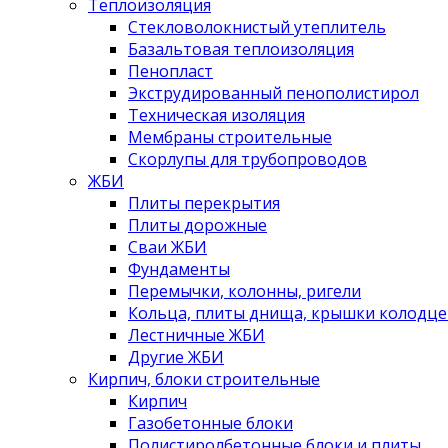
Теплоизоляция
Стекловолокнистый утеплитель
Базальтовая теплоизоляция
Пенопласт
Экструдированный пенополистирол
Техническая изоляция
Мембраны строительные
Скорлупы для трубопроводов
ЖБИ
Плиты перекрытия
Плиты дорожные
Сваи ЖБИ
Фундаменты
Перемычки, колонны, ригели
Кольца, плиты днища, крышки колодце
Лестничные ЖБИ
Другие ЖБИ
Кирпич, блоки строительные
Кирпич
Газобетонные блоки
Полистиролбетонные блоки и плиты