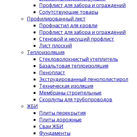
Профлист для забора и ограждений
Сопутствующие товары
Профилированный лист
Профнастил для кровли
Профлист для забора и ограждений
Стеновой и несущий профлист
Лист плоский
Теплоизоляция
Стекловолокнистый утеплитель
Базальтовая теплоизоляция
Пенопласт
Экструдированный пенополистирол
Техническая изоляция
Мембраны строительные
Скорлупы для трубопроводов
ЖБИ
Плиты перекрытия
Плиты дорожные
Сваи ЖБИ
Фундаменты