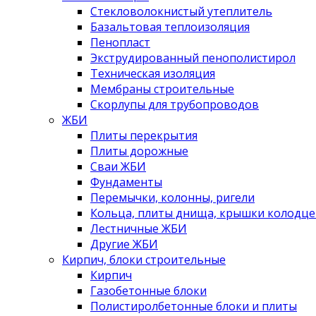
Стекловолокнистый утеплитель
Базальтовая теплоизоляция
Пенопласт
Экструдированный пенополистирол
Техническая изоляция
Мембраны строительные
Скорлупы для трубопроводов
ЖБИ
Плиты перекрытия
Плиты дорожные
Сваи ЖБИ
Фундаменты
Перемычки, колонны, ригели
Кольца, плиты днища, крышки колодце
Лестничные ЖБИ
Другие ЖБИ
Кирпич, блоки строительные
Кирпич
Газобетонные блоки
Полистиролбетонные блоки и плиты