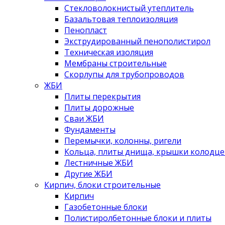
Стекловолокнистый утеплитель
Базальтовая теплоизоляция
Пенопласт
Экструдированный пенополистирол
Техническая изоляция
Мембраны строительные
Скорлупы для трубопроводов
ЖБИ
Плиты перекрытия
Плиты дорожные
Сваи ЖБИ
Фундаменты
Перемычки, колонны, ригели
Кольца, плиты днища, крышки колодце
Лестничные ЖБИ
Другие ЖБИ
Кирпич, блоки строительные
Кирпич
Газобетонные блоки
Полистиролбетонные блоки и плиты