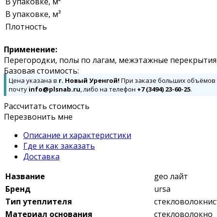
В упаковке, м²
В упаковке, м³
Плотность
Применение:
Перегородки, полы по лагам, межэтажные перекрытия,
Базовая стоимость:
Цена указана в
г. Новый Уренгой!
При заказе больших объёмов д
почту
info@plsnab.ru
, либо на телефон
+7 (3494) 23-60-25
.
Рассчитать стоимость
Перезвонить мне
Описание и характеристики
Где и как заказать
Доставка
Название
geo лайт
Бренд
ursa
Тип утеплителя
стекловолокни
Материал основания
стекловолокно