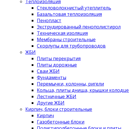
Теплоизоляция
Стекловолокнистый утеплитель
Базальтовая теплоизоляция
Пенопласт
Экструдированный пенополистирол
Техническая изоляция
Мембраны строительные
Скорлупы для трубопроводов
ЖБИ
Плиты перекрытия
Плиты дорожные
Сваи ЖБИ
Фундаменты
Перемычки, колонны, ригели
Кольца, плиты днища, крышки колодце
Лестничные ЖБИ
Другие ЖБИ
Кирпич, блоки строительные
Кирпич
Газобетонные блоки
Полистиролбетонные блоки и плиты