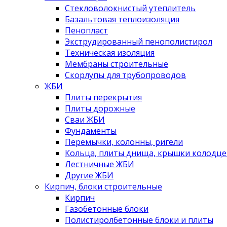
Стекловолокнистый утеплитель
Базальтовая теплоизоляция
Пенопласт
Экструдированный пенополистирол
Техническая изоляция
Мембраны строительные
Скорлупы для трубопроводов
ЖБИ
Плиты перекрытия
Плиты дорожные
Сваи ЖБИ
Фундаменты
Перемычки, колонны, ригели
Кольца, плиты днища, крышки колодце
Лестничные ЖБИ
Другие ЖБИ
Кирпич, блоки строительные
Кирпич
Газобетонные блоки
Полистиролбетонные блоки и плиты