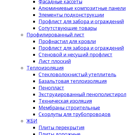
Фасадные кассеты
Алюминиевые композитные панели
Элементы подконструкции
Профлист для забора и ограждений
Сопутствующие товары
Профилированный лист
Профнастил для кровли
Профлист для забора и ограждений
Стеновой и несущий профлист
Лист плоский
Теплоизоляция
Стекловолокнистый утеплитель
Базальтовая теплоизоляция
Пенопласт
Экструдированный пенополистирол
Техническая изоляция
Мембраны строительные
Скорлупы для трубопроводов
ЖБИ
Плиты перекрытия
Плиты дорожные