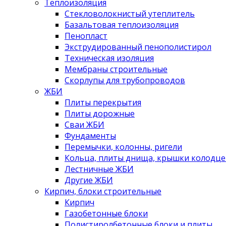
Теплоизоляция
Стекловолокнистый утеплитель
Базальтовая теплоизоляция
Пенопласт
Экструдированный пенополистирол
Техническая изоляция
Мембраны строительные
Скорлупы для трубопроводов
ЖБИ
Плиты перекрытия
Плиты дорожные
Сваи ЖБИ
Фундаменты
Перемычки, колонны, ригели
Кольца, плиты днища, крышки колодце
Лестничные ЖБИ
Другие ЖБИ
Кирпич, блоки строительные
Кирпич
Газобетонные блоки
Полистиролбетонные блоки и плиты