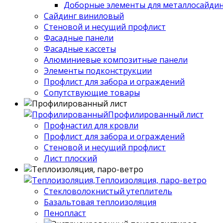
Доборные элементы для металлосайдин
Сайдинг виниловый
Стеновой и несущий профлист
Фасадные панели
Фасадные кассеты
Алюминиевые композитные панели
Элементы подконструкции
Профлист для забора и ограждений
Сопутствующие товары
Профилированный лист
Профнастил для кровли
Профлист для забора и ограждений
Стеновой и несущий профлист
Лист плоский
Теплоизоляция, паро-ветро
Стекловолокнистый утеплитель
Базальтовая теплоизоляция
Пенопласт