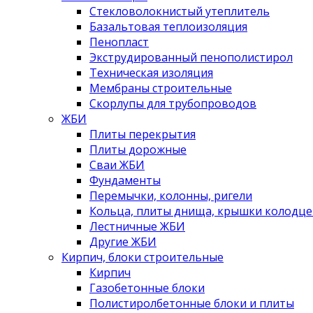
Стекловолокнистый утеплитель
Базальтовая теплоизоляция
Пенопласт
Экструдированный пенополистирол
Техническая изоляция
Мембраны строительные
Скорлупы для трубопроводов
ЖБИ
Плиты перекрытия
Плиты дорожные
Сваи ЖБИ
Фундаменты
Перемычки, колонны, ригели
Кольца, плиты днища, крышки колодце
Лестничные ЖБИ
Другие ЖБИ
Кирпич, блоки строительные
Кирпич
Газобетонные блоки
Полистиролбетонные блоки и плиты