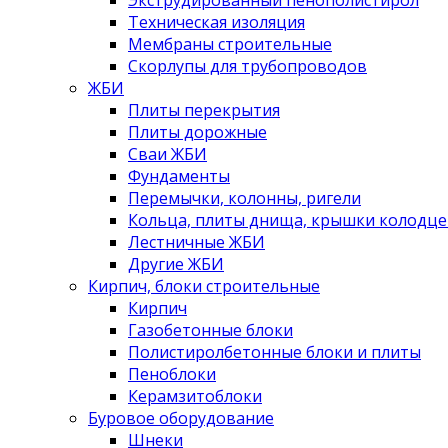
Экструдированный пенополистирол
Техническая изоляция
Мембраны строительные
Скорлупы для трубопроводов
ЖБИ
Плиты перекрытия
Плиты дорожные
Сваи ЖБИ
Фундаменты
Перемычки, колонны, ригели
Кольца, плиты днища, крышки колодце
Лестничные ЖБИ
Другие ЖБИ
Кирпич, блоки строительные
Кирпич
Газобетонные блоки
Полистиролбетонные блоки и плиты
Пеноблоки
Керамзитоблоки
Буровое оборудование
Шнеки