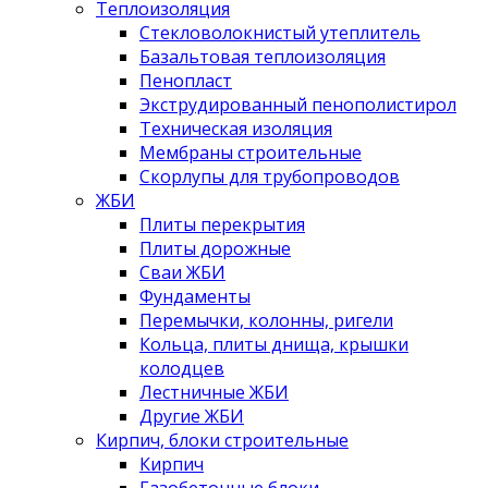
Теплоизоляция
Стекловолокнистый утеплитель
Базальтовая теплоизоляция
Пенопласт
Экструдированный пенополистирол
Техническая изоляция
Мембраны строительные
Скорлупы для трубопроводов
ЖБИ
Плиты перекрытия
Плиты дорожные
Сваи ЖБИ
Фундаменты
Перемычки, колонны, ригели
Кольца, плиты днища, крышки
колодцев
Лестничные ЖБИ
Другие ЖБИ
Кирпич, блоки строительные
Кирпич
Газобетонные блоки