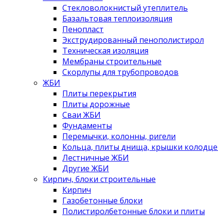
Стекловолокнистый утеплитель
Базальтовая теплоизоляция
Пенопласт
Экструдированный пенополистирол
Техническая изоляция
Мембраны строительные
Скорлупы для трубопроводов
ЖБИ
Плиты перекрытия
Плиты дорожные
Сваи ЖБИ
Фундаменты
Перемычки, колонны, ригели
Кольца, плиты днища, крышки колодце
Лестничные ЖБИ
Другие ЖБИ
Кирпич, блоки строительные
Кирпич
Газобетонные блоки
Полистиролбетонные блоки и плиты