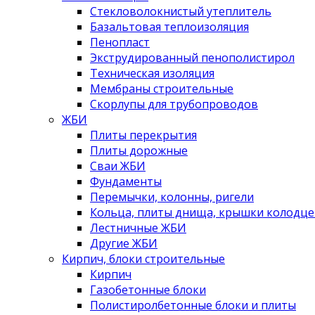
Стекловолокнистый утеплитель
Базальтовая теплоизоляция
Пенопласт
Экструдированный пенополистирол
Техническая изоляция
Мембраны строительные
Скорлупы для трубопроводов
ЖБИ
Плиты перекрытия
Плиты дорожные
Сваи ЖБИ
Фундаменты
Перемычки, колонны, ригели
Кольца, плиты днища, крышки колодце
Лестничные ЖБИ
Другие ЖБИ
Кирпич, блоки строительные
Кирпич
Газобетонные блоки
Полистиролбетонные блоки и плиты