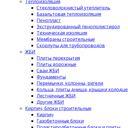
Теплоизоляция
Стекловолокнистый утеплитель
Базальтовая теплоизоляция
Пенопласт
Экструдированный пенополистирол
Техническая изоляция
Мембраны строительные
Скорлупы для трубопроводов
ЖБИ
Плиты перекрытия
Плиты дорожные
Сваи ЖБИ
Фундаменты
Перемычки, колонны, ригели
Кольца, плиты днища, крышки колодце
Лестничные ЖБИ
Другие ЖБИ
Кирпич, блоки строительные
Кирпич
Газобетонные блоки
Полистиролбетонные блоки и плиты