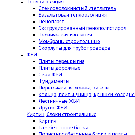
Теплоизоляция
Стекловолокнистый утеплитель
Базальтовая теплоизоляция
Пенопласт
Экструдированный пенополистирол
Техническая изоляция
Мембраны строительные
Скорлупы для трубопроводов
ЖБИ
Плиты перекрытия
Плиты дорожные
Сваи ЖБИ
Фундаменты
Перемычки, колонны, ригели
Кольца, плиты днища, крышки колодце
Лестничные ЖБИ
Другие ЖБИ
Кирпич, блоки строительные
Кирпич
Газобетонные блоки
Полистиролбетонные блоки и плиты