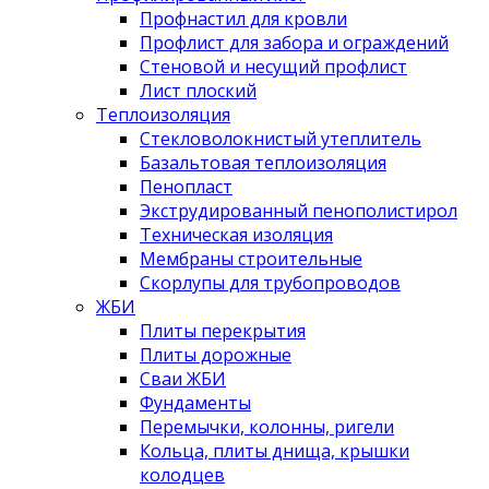
Профнастил для кровли
Профлист для забора и ограждений
Стеновой и несущий профлист
Лист плоский
Теплоизоляция
Стекловолокнистый утеплитель
Базальтовая теплоизоляция
Пенопласт
Экструдированный пенополистирол
Техническая изоляция
Мембраны строительные
Скорлупы для трубопроводов
ЖБИ
Плиты перекрытия
Плиты дорожные
Сваи ЖБИ
Фундаменты
Перемычки, колонны, ригели
Кольца, плиты днища, крышки
колодцев