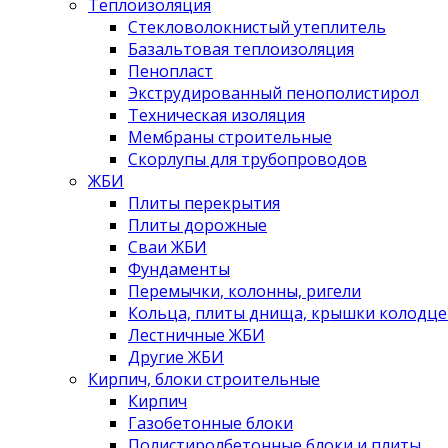
Теплоизоляция
Стекловолокнистый утеплитель
Базальтовая теплоизоляция
Пенопласт
Экструдированный пенополистирол
Техническая изоляция
Мембраны строительные
Скорлупы для трубопроводов
ЖБИ
Плиты перекрытия
Плиты дорожные
Сваи ЖБИ
Фундаменты
Перемычки, колонны, ригели
Кольца, плиты днища, крышки колодце
Лестничные ЖБИ
Другие ЖБИ
Кирпич, блоки строительные
Кирпич
Газобетонные блоки
Полистиролбетонные блоки и плиты