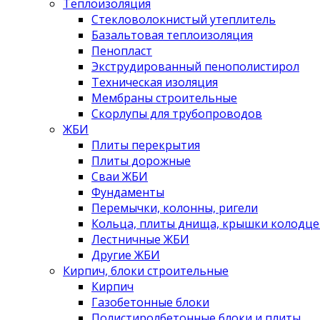
Теплоизоляция
Стекловолокнистый утеплитель
Базальтовая теплоизоляция
Пенопласт
Экструдированный пенополистирол
Техническая изоляция
Мембраны строительные
Скорлупы для трубопроводов
ЖБИ
Плиты перекрытия
Плиты дорожные
Сваи ЖБИ
Фундаменты
Перемычки, колонны, ригели
Кольца, плиты днища, крышки колодце
Лестничные ЖБИ
Другие ЖБИ
Кирпич, блоки строительные
Кирпич
Газобетонные блоки
Полистиролбетонные блоки и плиты