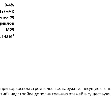
0-4%
 Вт/мЧК
енее 75
циклов
М25
,143 м³
ри каркасном строительстве; наружные несущие стены
тий); надстройка дополнительных этажей в существующ