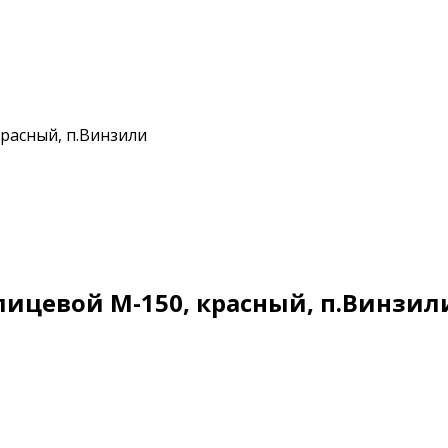
расный, п.Винзили
ицевой М-150, красный, п.Винзил