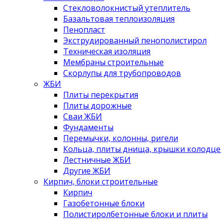
Стекловолокнистый утеплитель
Базальтовая теплоизоляция
Пенопласт
Экструдированный пенополистирол
Техническая изоляция
Мембраны строительные
Скорлупы для трубопроводов
ЖБИ
Плиты перекрытия
Плиты дорожные
Сваи ЖБИ
Фундаменты
Перемычки, колонны, ригели
Кольца, плиты днища, крышки колодце
Лестничные ЖБИ
Другие ЖБИ
Кирпич, блоки строительные
Кирпич
Газобетонные блоки
Полистиролбетонные блоки и плиты