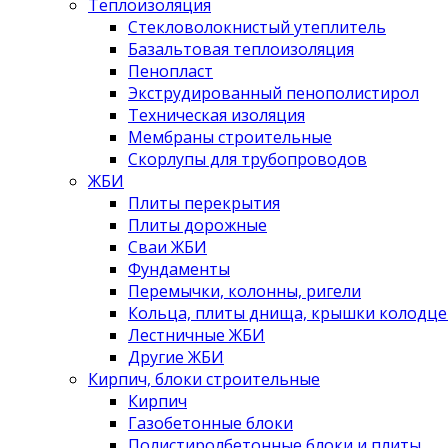
Теплоизоляция
Стекловолокнистый утеплитель
Базальтовая теплоизоляция
Пенопласт
Экструдированный пенополистирол
Техническая изоляция
Мембраны строительные
Скорлупы для трубопроводов
ЖБИ
Плиты перекрытия
Плиты дорожные
Сваи ЖБИ
Фундаменты
Перемычки, колонны, ригели
Кольца, плиты днища, крышки колодце
Лестничные ЖБИ
Другие ЖБИ
Кирпич, блоки строительные
Кирпич
Газобетонные блоки
Полистиролбетонные блоки и плиты