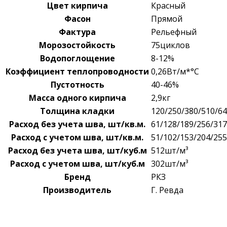
Цвет кирпича
Красный
Фасон
Прямой
Фактура
Рельефный
Морозостойкость
75циклов
Водопоглощение
8-12%
Коэффициент теплопроводности
0,26Вт/м*°С
Пустотность
40-46%
Масса одного кирпича
2,9кг
Толщина кладки
120/250/380/510/6
Расход без учета шва, шт/кв.м.
61/128/189/256/31
Расход с учетом шва, шт/кв.м.
51/102/153/204/25
Расход без учета шва, шт/куб.м
512шт/м³
Расход с учетом шва, шт/куб.м
302шт/м³
Бренд
РКЗ
Производитель
Г. Ревда