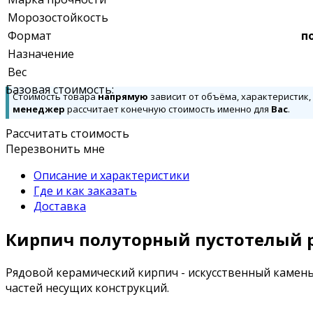
Морозостойкость
Формат
п
Назначение
Вес
Базовая стоимость:
Стоимость товара
напрямую
зависит от объёма, характеристик,
менеджер
рассчитает конечную стоимость именно для
Вас
.
Рассчитать стоимость
Перезвонить мне
Описание и характеристики
Где и как заказать
Доставка
Кирпич полуторный пустотелый ря
Рядовой керамический кирпич - искусственный камен
частей несущих конструкций.