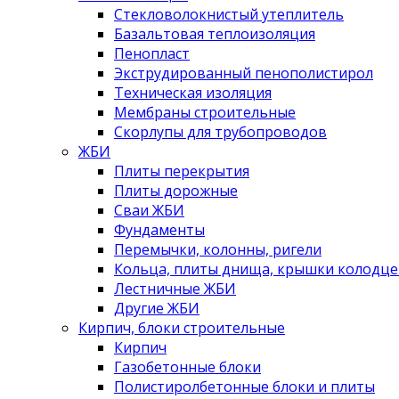
Стекловолокнистый утеплитель
Базальтовая теплоизоляция
Пенопласт
Экструдированный пенополистирол
Техническая изоляция
Мембраны строительные
Скорлупы для трубопроводов
ЖБИ
Плиты перекрытия
Плиты дорожные
Сваи ЖБИ
Фундаменты
Перемычки, колонны, ригели
Кольца, плиты днища, крышки колодце
Лестничные ЖБИ
Другие ЖБИ
Кирпич, блоки строительные
Кирпич
Газобетонные блоки
Полистиролбетонные блоки и плиты