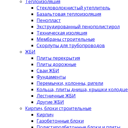
Теплоизоляция
Стекловолокнистый утеплитель
Базальтовая теплоизоляция
Пенопласт
Экструдированный пенополистирол
Техническая изоляция
Мембраны строительные
Скорлупы для трубопроводов
ЖБИ
Плиты перекрытия
Плиты дорожные
Сваи ЖБИ
Фундаменты
Перемычки, колонны, ригели
Кольца, плиты днища, крышки колодце
Лестничные ЖБИ
Другие ЖБИ
Кирпич, блоки строительные
Кирпич
Газобетонные блоки
Полистиролбетонные блоки и плиты