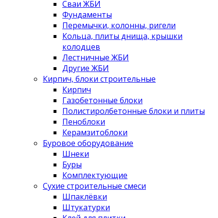
Сваи ЖБИ
Фундаменты
Перемычки, колонны, ригели
Кольца, плиты днища, крышки
колодцев
Лестничные ЖБИ
Другие ЖБИ
Кирпич, блоки строительные
Кирпич
Газобетонные блоки
Полистиролбетонные блоки и плиты
Пеноблоки
Керамзитоблоки
Буровое оборудование
Шнеки
Буры
Комплектующие
Сухие строительные смеси
Шпаклёвки
Штукатурки
Клей для плитки