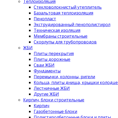
Теплоизоляция
Стекловолокнистый утеплитель
Базальтовая теплоизоляция
Пенопласт
Экструдированный пенополистирол
Техническая изоляция
Мембраны строительные
Скорлупы для трубопроводов
ЖБИ
Плиты перекрытия
Плиты дорожные
Сваи ЖБИ
Фундаменты
Перемычки, колонны, ригели
Кольца, плиты днища, крышки колодце
Лестничные ЖБИ
Другие ЖБИ
Кирпич, блоки строительные
Кирпич
Газобетонные блоки
Полистиролбетонные блоки и плиты