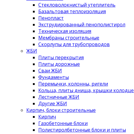
Стекловолокнистый утеплитель
Базальтовая теплоизоляция
Пенопласт
Экструдированный пенополистирол
Техническая изоляция
Мембраны строительные
Скорлупы для трубопроводов
ЖБИ
Плиты перекрытия
Плиты дорожные
Сваи ЖБИ
Фундаменты
Перемычки, колонны, ригели
Кольца, плиты днища, крышки колодце
Лестничные ЖБИ
Другие ЖБИ
Кирпич, блоки строительные
Кирпич
Газобетонные блоки
Полистиролбетонные блоки и плиты