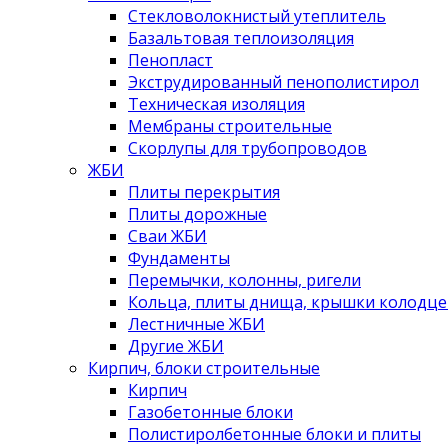
Стекловолокнистый утеплитель
Базальтовая теплоизоляция
Пенопласт
Экструдированный пенополистирол
Техническая изоляция
Мембраны строительные
Скорлупы для трубопроводов
ЖБИ
Плиты перекрытия
Плиты дорожные
Сваи ЖБИ
Фундаменты
Перемычки, колонны, ригели
Кольца, плиты днища, крышки колодце
Лестничные ЖБИ
Другие ЖБИ
Кирпич, блоки строительные
Кирпич
Газобетонные блоки
Полистиролбетонные блоки и плиты