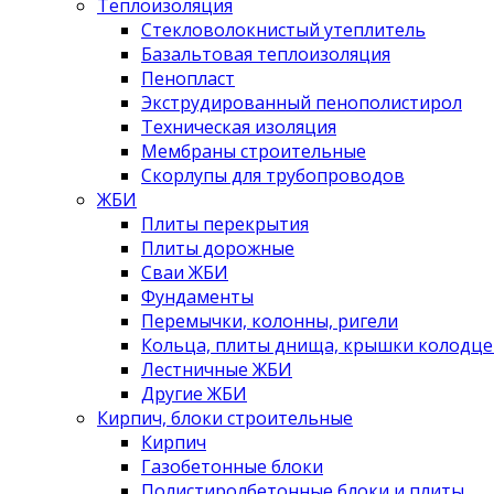
Теплоизоляция
Стекловолокнистый утеплитель
Базальтовая теплоизоляция
Пенопласт
Экструдированный пенополистирол
Техническая изоляция
Мембраны строительные
Скорлупы для трубопроводов
ЖБИ
Плиты перекрытия
Плиты дорожные
Сваи ЖБИ
Фундаменты
Перемычки, колонны, ригели
Кольца, плиты днища, крышки колодце
Лестничные ЖБИ
Другие ЖБИ
Кирпич, блоки строительные
Кирпич
Газобетонные блоки
Полистиролбетонные блоки и плиты