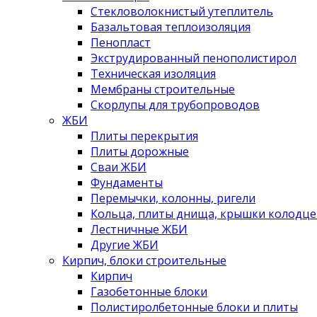
Стекловолокнистый утеплитель
Базальтовая теплоизоляция
Пенопласт
Экструдированный пенополистирол
Техническая изоляция
Мембраны строительные
Скорлупы для трубопроводов
ЖБИ
Плиты перекрытия
Плиты дорожные
Сваи ЖБИ
Фундаменты
Перемычки, колонны, ригели
Кольца, плиты днища, крышки колодце
Лестничные ЖБИ
Другие ЖБИ
Кирпич, блоки строительные
Кирпич
Газобетонные блоки
Полистиролбетонные блоки и плиты