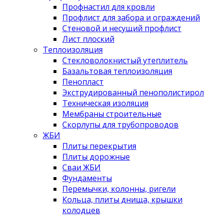
Профнастил для кровли
Профлист для забора и ограждений
Стеновой и несущий профлист
Лист плоский
Теплоизоляция
Стекловолокнистый утеплитель
Базальтовая теплоизоляция
Пенопласт
Экструдированный пенополистирол
Техническая изоляция
Мембраны строительные
Скорлупы для трубопроводов
ЖБИ
Плиты перекрытия
Плиты дорожные
Сваи ЖБИ
Фундаменты
Перемычки, колонны, ригели
Кольца, плиты днища, крышки
колодцев