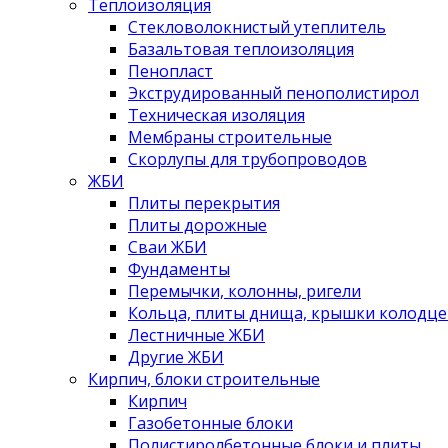
Теплоизоляция
Стекловолокнистый утеплитель
Базальтовая теплоизоляция
Пенопласт
Экструдированный пенополистирол
Техническая изоляция
Мембраны строительные
Скорлупы для трубопроводов
ЖБИ
Плиты перекрытия
Плиты дорожные
Сваи ЖБИ
Фундаменты
Перемычки, колонны, ригели
Кольца, плиты днища, крышки колодце
Лестничные ЖБИ
Другие ЖБИ
Кирпич, блоки строительные
Кирпич
Газобетонные блоки
Полистиролбетонные блоки и плиты