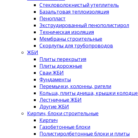
Стекловолокнистый утеплитель
Базальтовая теплоизоляция
Пенопласт
Экструдированный пенополистирол
Техническая изоляция
Мембраны строительные
Скорлупы для трубопроводов
ЖБИ
Плиты перекрытия
Плиты дорожные
Сваи ЖБИ
Фундаменты
Перемычки, колонны, ригели
Кольца, плиты днища, крышки колодце
Лестничные ЖБИ
Другие ЖБИ
Кирпич, блоки строительные
Кирпич
Газобетонные блоки
Полистиролбетонные блоки и плиты