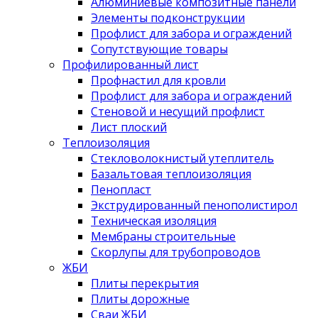
Алюминиевые композитные панели
Элементы подконструкции
Профлист для забора и ограждений
Сопутствующие товары
Профилированный лист
Профнастил для кровли
Профлист для забора и ограждений
Стеновой и несущий профлист
Лист плоский
Теплоизоляция
Стекловолокнистый утеплитель
Базальтовая теплоизоляция
Пенопласт
Экструдированный пенополистирол
Техническая изоляция
Мембраны строительные
Скорлупы для трубопроводов
ЖБИ
Плиты перекрытия
Плиты дорожные
Сваи ЖБИ