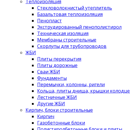
Теплоизоляция
Стекловолокнистый утеплитель
Базальтовая теплоизоляция
Пенопласт
Экструдированный пенополистирол
Техническая изоляция
Мембраны строительные
Скорлупы для трубопроводов
ЖБИ
Плиты перекрытия
Плиты дорожные
Сваи ЖБИ
Фундаменты
Перемычки, колонны, ригели
Кольца, плиты днища, крышки колодце
Лестничные ЖБИ
Другие ЖБИ
Кирпич, блоки строительные
Кирпич
Газобетонные блоки
Полистиролбетонные блоки и плиты