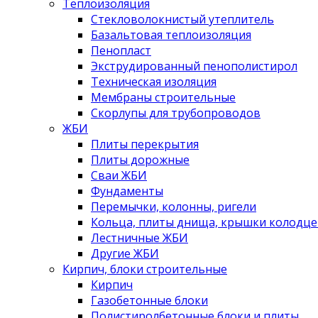
Теплоизоляция
Стекловолокнистый утеплитель
Базальтовая теплоизоляция
Пенопласт
Экструдированный пенополистирол
Техническая изоляция
Мембраны строительные
Скорлупы для трубопроводов
ЖБИ
Плиты перекрытия
Плиты дорожные
Сваи ЖБИ
Фундаменты
Перемычки, колонны, ригели
Кольца, плиты днища, крышки колодце
Лестничные ЖБИ
Другие ЖБИ
Кирпич, блоки строительные
Кирпич
Газобетонные блоки
Полистиролбетонные блоки и плиты