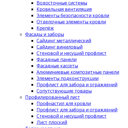
Водосточные системы
Кровельная вентиляция
Элементы безопасности кровли
Отделочные элементы кровли
Крепёж
Фасады и заборы
Сайдинг металлический
Сайдинг виниловый
Стеновой и несущий профлист
Фасадные панели
Фасадные кассеты
Алюминиевые композитные панели
Элементы подконструкции
Профлист для забора и ограждений
Сопутствующие товары
Профилированный лист
Профнастил для кровли
Профлист для забора и ограждений
Стеновой и несущий профлист
Лист плоский