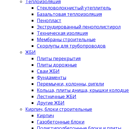
Теплоизоляция
Стекловолокнистый утеплитель
Базальтовая теплоизоляция
Пенопласт
Экструдированный пенополистирол
Техническая изоляция
Мембраны строительные
Скорлупы для трубопроводов
ЖБИ
Плиты перекрытия
Плиты дорожные
Сваи ЖБИ
Фундаменты
Перемычки, колонны, ригели
Кольца, плиты днища, крышки колодце
Лестничные ЖБИ
Другие ЖБИ
Кирпич, блоки строительные
Кирпич
Газобетонные блоки
Полистиролбетонные блоки и плиты