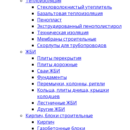
Теплоизоляция
Стекловолокнистый утеплитель
Базальтовая теплоизоляция
Пенопласт
Экструдированный пенополистирол
Техническая изоляция
Мембраны строительные
Скорлупы для трубопроводов
ЖБИ
Плиты перекрытия
Плиты дорожные
Сваи ЖБИ
Фундаменты
Перемычки, колонны, ригели
Кольца, плиты днища, крышки
колодцев
Лестничные ЖБИ
Другие ЖБИ
Кирпич, блоки строительные
Кирпич
Газобетонные блоки