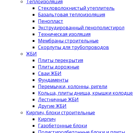
Теплоизоляция
Стекловолокнистый утеплитель
Базальтовая теплоизоляция
Пенопласт
Экструдированный пенополистирол
Техническая изоляция
Мембраны строительные
Скорлупы для трубопроводов
ЖБИ
Плиты перекрытия
Плиты дорожные
Сваи ЖБИ
Фундаменты
Перемычки, колонны, ригели
Кольца, плиты днища, крышки колодце
Лестничные ЖБИ
Другие ЖБИ
Кирпич, блоки строительные
Кирпич
Газобетонные блоки
Полистиролбетонные блоки и плиты