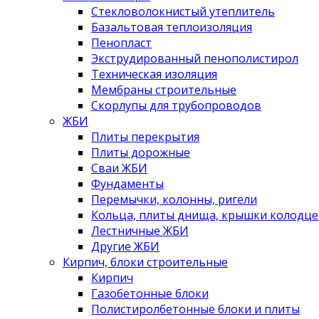
Стекловолокнистый утеплитель
Базальтовая теплоизоляция
Пенопласт
Экструдированный пенополистирол
Техническая изоляция
Мембраны строительные
Скорлупы для трубопроводов
ЖБИ
Плиты перекрытия
Плиты дорожные
Сваи ЖБИ
Фундаменты
Перемычки, колонны, ригели
Кольца, плиты днища, крышки колодце
Лестничные ЖБИ
Другие ЖБИ
Кирпич, блоки строительные
Кирпич
Газобетонные блоки
Полистиролбетонные блоки и плиты