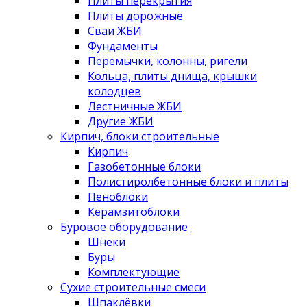
Плиты перекрытия
Плиты дорожные
Сваи ЖБИ
Фундаменты
Перемычки, колонны, ригели
Кольца, плиты днища, крышки
колодцев
Лестничные ЖБИ
Другие ЖБИ
Кирпич, блоки строительные
Кирпич
Газобетонные блоки
Полистиролбетонные блоки и плиты
Пеноблоки
Керамзитоблоки
Буровое оборудование
Шнеки
Буры
Комплектующие
Сухие строительные смеси
Шпаклёвки