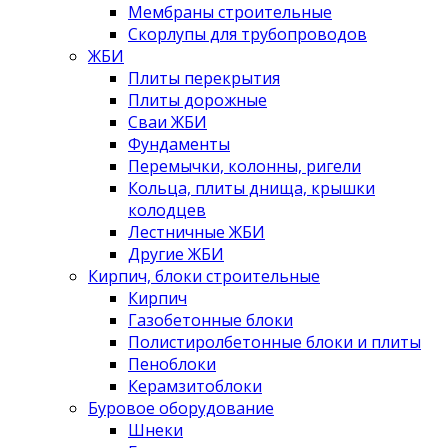
Мембраны строительные
Скорлупы для трубопроводов
ЖБИ
Плиты перекрытия
Плиты дорожные
Сваи ЖБИ
Фундаменты
Перемычки, колонны, ригели
Кольца, плиты днища, крышки
колодцев
Лестничные ЖБИ
Другие ЖБИ
Кирпич, блоки строительные
Кирпич
Газобетонные блоки
Полистиролбетонные блоки и плиты
Пеноблоки
Керамзитоблоки
Буровое оборудование
Шнеки