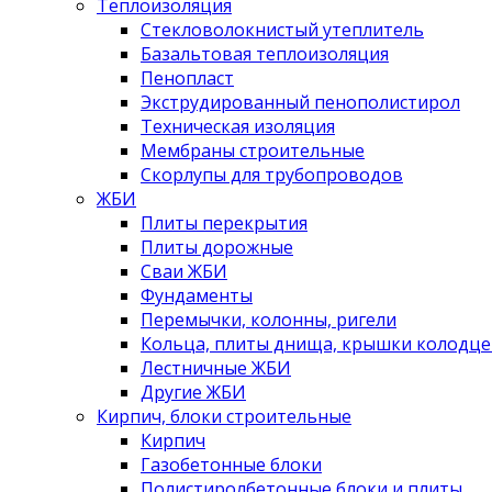
Теплоизоляция
Стекловолокнистый утеплитель
Базальтовая теплоизоляция
Пенопласт
Экструдированный пенополистирол
Техническая изоляция
Мембраны строительные
Скорлупы для трубопроводов
ЖБИ
Плиты перекрытия
Плиты дорожные
Сваи ЖБИ
Фундаменты
Перемычки, колонны, ригели
Кольца, плиты днища, крышки колодце
Лестничные ЖБИ
Другие ЖБИ
Кирпич, блоки строительные
Кирпич
Газобетонные блоки
Полистиролбетонные блоки и плиты