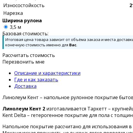
Износостойкость
2
Нарезка
Ширина рулона
3,5 м
Базовая стоимость:
Итоговая цена товара зависит от объёма заказа и места доставк
конечную стоимость именно для
Вас
.
Рассчитать стоимость
Перезвонить мне
Описание и характеристики
Где и как заказать
Доставка
Линолеум Кент – напольное рулонное покрытие бытов
Линолеум Кент 2
изготавливается Таркетт – крупне
Kent Delta – гетерогенное покрытие для пола с толщин
Напольное покрытие рассчитано для использования в т